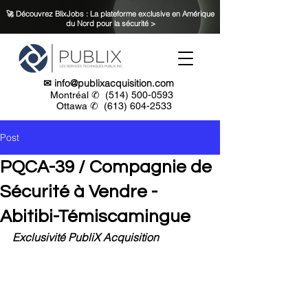
🚀 Découvrez BlixJobs : La plateforme exclusive en Amérique
du Nord pour la sécurité >
✉
info@publixacquisition.com
Montréal ✆
(514) 500-0593
Ottawa ✆
(613) 604-2533
Post
PQCA-39 / Compagnie de
Sécurité à Vendre -
Abitibi-Témiscamingue
Exclusivité PubliX Acquisition