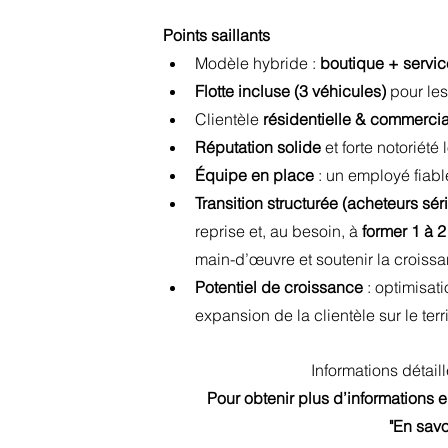
Points saillants
Modèle hybride : 
boutique + servic
Flotte incluse (3 véhicules)
 pour le
Clientèle 
résidentielle & commerci
Réputation solide
 et forte notoriété
Équipe en place
 : un employé fiabl
Transition structurée (acheteurs sér
reprise et, au besoin, à 
former 1 à 2
main-d’œuvre et soutenir la croiss
Potentiel de croissance
 : optimisa
expansion de la clientèle sur le terri
I
nformations détail
Pour obtenir plus d’informations en
"En savo