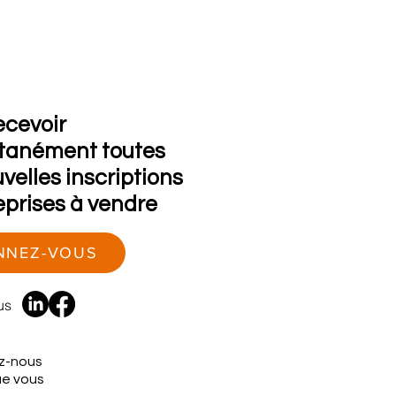
ecevoir
tanément toutes
uvelles inscriptions
eprises à vendre
NNEZ-VOUS
us
z-nous
ue vous