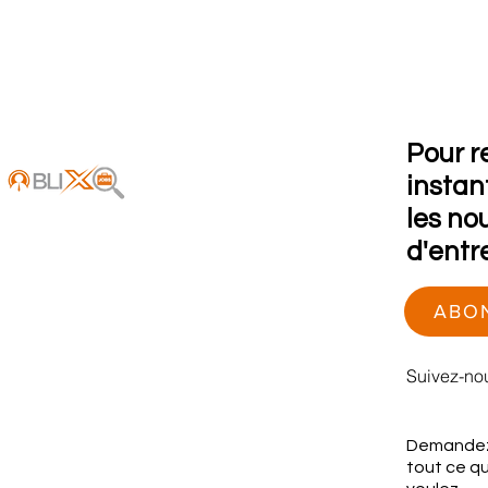
Pour r
instan
les no
d'entr
ABO
Suivez-no
Demande
tout ce q