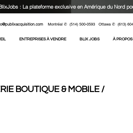
lixJobs : La plateforme exclusive en Amérique du Nord pou
fo@publixacquisition.com
Montréal ✆ (514) 500-0593 Ottawa ✆
(613) 60
EIL
ENTREPRISES À VENDRE
BLIX JOBS
À PROPOS
RIE BOUTIQUE & MOBILE /