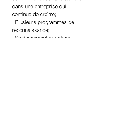
dans une entreprise qui
continue de croître;
· Plusieurs programmes de
reconnaissance;
· Stationnement sur place
gratuit;
· Des activités organisées par
notre club social;
· Et bien plus encore !
globatech, c’est 6 compagnies,
un service 24/7 partout au
Québec avec une présence
élargie au Canada pour assurer
la santé et la sécurité du
bâtiment. De la mécanique du
bâtiment à la conciergerie,