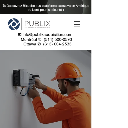
🚀 Découvrez BlixJobs : La plateforme exclusive en Amérique
du Nord pour la sécurité >
✉
info@publixacquisition.com
Montréal ✆
(514) 500-0593
Ottawa ✆
(613) 604-2533