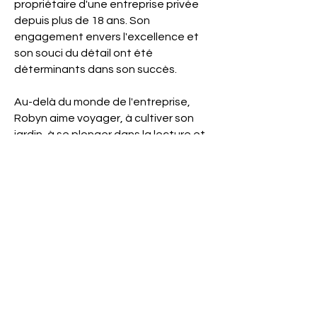
propriétaire d'une entreprise privée
depuis plus de 18 ans. Son
engagement envers l'excellence et
son souci du détail ont été
déterminants dans son succès.
Au-delà du monde de l'entreprise,
Robyn aime voyager, à cultiver son
jardin, à se plonger dans la lecture et
à chérir les moments passés en
famille.
POSEZ-MOI UNE QUESTION
✉
robynb@publixacquisition.com