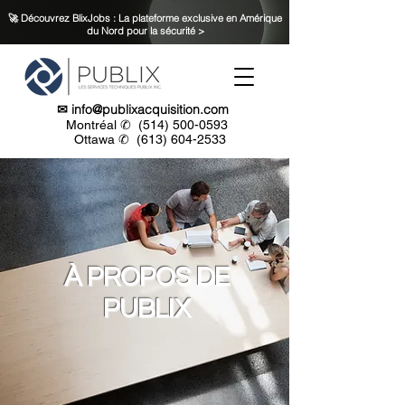
🚀 Découvrez BlixJobs : La plateforme exclusive en Amérique
du Nord pour la sécurité >
✉
info@publixacquisition.com
Montréal ✆
(514) 500-0593
Ottawa ✆
(613) 604-2533
À PROPOS DE
PUBLIX