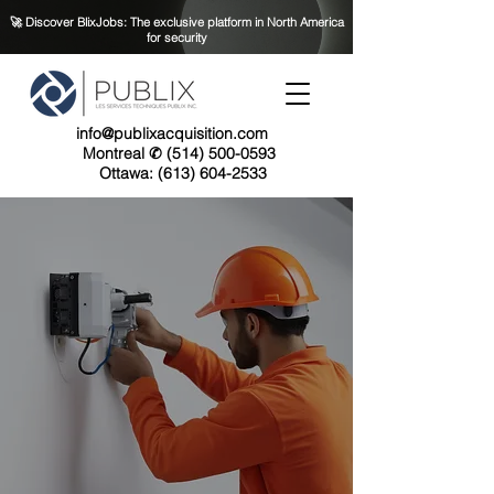
🚀 Discover BlixJobs: The exclusive platform in North America
for security
info@publixacquisition.com
Montreal ✆ (514) 500-0593
Ottawa: (613) 604-2533