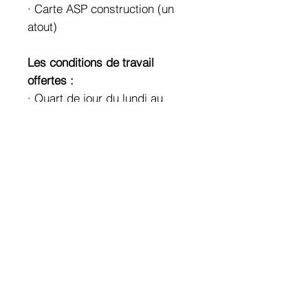
· Carte ASP construction (un
atout)
Les conditions de travail
offertes :
· Quart de jour du lundi au
vendredi
· Véhicule et vêtements
corporatif fourni
· L’employeur prend soin de tes
vieux jours, il contribue au
REER
· Régime d’assurances
collectives incluant la
télémédecine
· Outils informatiques complets
fournis