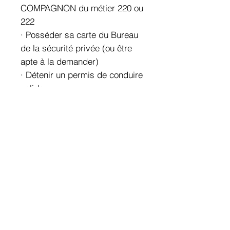
COMPAGNON du métier 220 ou
222
· Posséder sa carte du Bureau
de la sécurité privée (ou être
apte à la demander)
· Détenir un permis de conduire
valide
· Connaissance de base ou
approfondie de divers
systèmes, y compris
l'installation, la programmation,
le dépannage et les
réparations.
· Maîtrise de la lecture et de
l'interprétation de manuels
techniques, de plans et de
schémas.