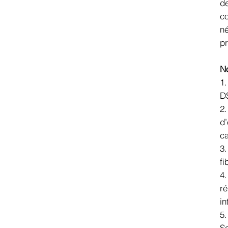
de
co
né
pr
No
1.
D
2.
d’
ca
3.
fi
4.
ré
in
5.
So