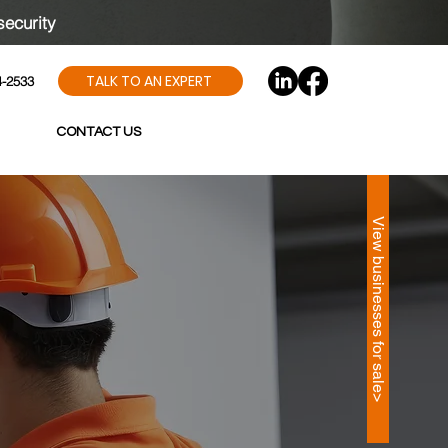
security
TALK TO AN EXPERT
4-2533
CONTACT US
View businesses for sale>