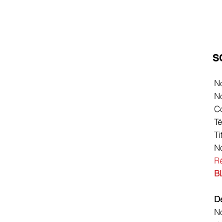
S
No
N
Co
T
Ti
N
Ré
B
D
No