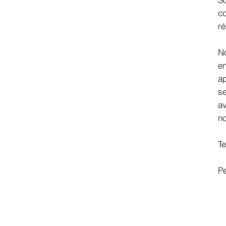
c
ré
No
en
ap
se
av
no
Te
Pe