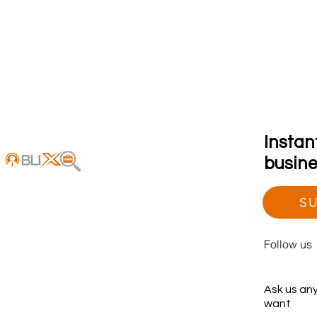
Instan
busines
SU
Follow us
Ask us an
want