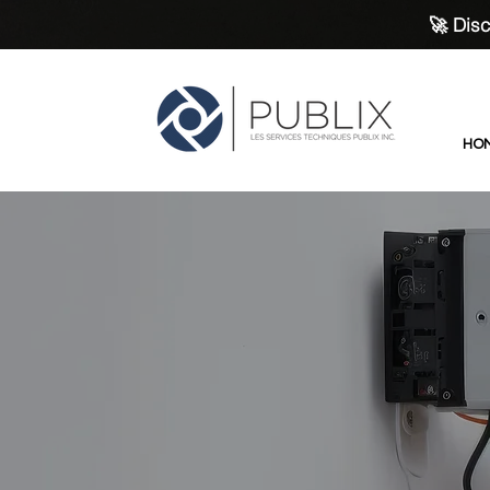
🚀 Disc
HO