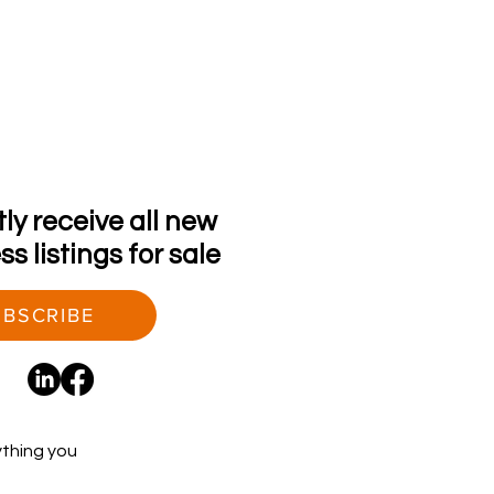
tly receive all new
s listings for sale
BSCRIBE
ything you