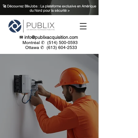
🚀 Découvrez BlixJobs : La plateforme exclusive en Amérique
du Nord pour la sécurité >
✉
info@publixacquisition.com
Montréal ✆
(514) 500-0593
Ottawa ✆
(613) 604-2533