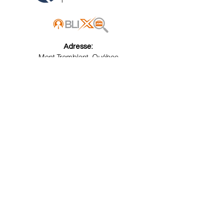
Adresse:
Mont Tremblant, Québec
Canada
Ottawa, Ontario
​Canada
Courriel:
info@publixacquisition.com
Téléphone:
(514) 500-0593 - Montréal
(613) 604-2533 - Ottawa
Pour recevoir
instantanément toutes les
nouvelles inscriptions