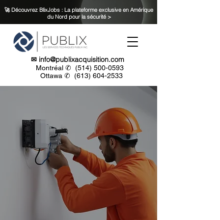
🚀 Découvrez BlixJobs : La plateforme exclusive en Amérique
du Nord pour la sécurité >
✉
info@publixacquisition.com
Montréal ✆
(514) 500-0593
Ottawa ✆
(613) 604-2533